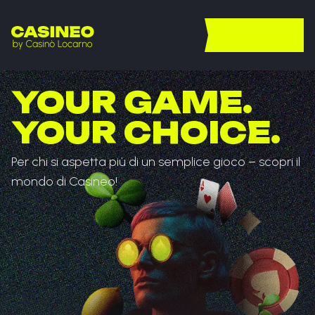
YOUR GAME.
YOUR CHOICE.
Per chi si aspetta più di un semplice gioco – scopri il
mondo di Casineo!